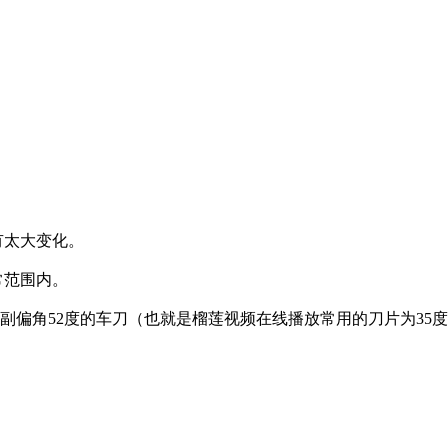
太大变化。
内。
，副偏角52度的车刀（也就是榴莲视频在线播放常用的刀片为3