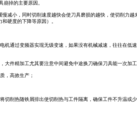
崩掉的主要原因。
减小，同时切削速度越快会使刀具磨损的越快，使切削力越来越大
和硬度的下降等原因）。
频器实现无级变速，如果没有机械减速，往往在低速时主轴输
，大件精加工尤其要注意中间避免中途换刀确保刀具能一次加工完成
，高效生产；
而将切削热随铁屑排出使切削热与工件隔离，确保工件不升温或少升