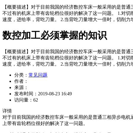
【概要描述】
对于目前我国的经济数控车床一般采用的是普通三相异步电
不过有的机床上带有齿轮档位很好的解决了这一问题。 1.对切削温度的影响
速度，进给率，背吃刀量。 2.当背吃刀量增大一倍时，切削力
数控加工必须掌握的知识
【概要描述】
对于目前我国的经济数控车床一般采用的是普通三相异步
不过有的机床上带有齿轮档位很好的解决了这一问题。 1.对切削温度的影响
速度，进给率，背吃刀量。 2.当背吃刀量增大一倍时，切削力增
分类：
常见问题
作者：
来源：
发布时间：
2019-08-23 16:49
访问量：
62
详情
对于目前我国的经济数控车床一般采用的是普通三相异步电机通过变频器
上带有齿轮档位很好的解决了这一问题。