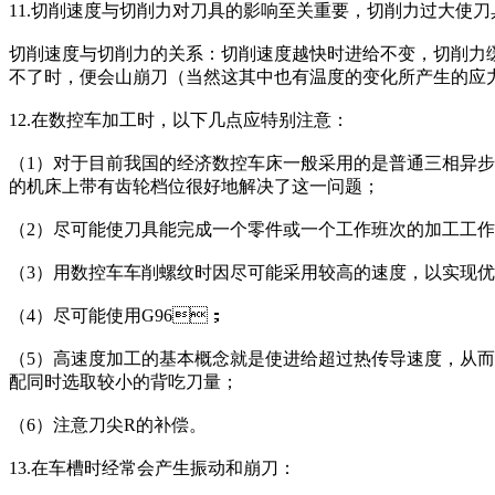
11.切削速度与切削力对刀具的影响至关重要，切削力过大使刀具
切削速度与切削力的关系：切削速度越快时进给不变，切削力缓慢
不了时，便会山崩刀（当然这其中也有温度的变化所产生的应力
12.在数控车加工时，以下几点应特别注意：
（1）对于目前我国的经济数控车床一般采用的是普通三相异步电机通过变
的机床上带有齿轮档位很好地解决了这一问题；
（2）尽可能使刀具能完成一个零件或一个工作班次的加工工作
（3）用数控车车削螺纹时因尽可能采用较高的速度，以实现优质
（4）尽可能使用G96；
（5）高速度加工的基本概念就是使进给超过热传导速度，从
配同时选取较小的背吃刀量；
（6）注意刀尖R的补偿。
13.在车槽时经常会产生振动和崩刀：