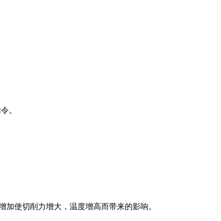
。
的增加使切削力增大，温度增高而带来的影响。