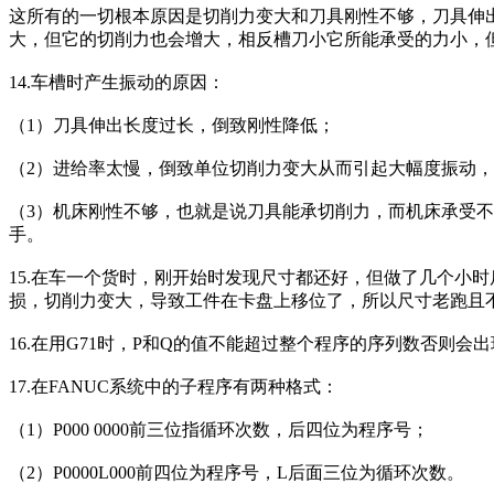
这所有的一切根本原因是切削力变大和刀具刚性不够，刀具伸出长
大，但它的切削力也会增大，相反槽刀小它所能承受的力小，但它
14.车槽时产生振动的原因：
（1）刀具伸出长度过长，倒致刚性降低；
（2）进给率太慢，倒致单位切削力变大从而引起大幅度振动，公
（3）机床刚性不够，也就是说刀具能承切削力，而机床承受不
手。
15.在车一个货时，刚开始时发现尺寸都还好，但做了几
损，切削力变大，导致工件在卡盘上移位了，所以尺寸老跑且不
16.在用G71时，P和Q的值不能超过整个程序的序列数否则会出现报警
17.在FANUC系统中的子程序有两种格式：
（1）P000 0000前三位指循环次数，后四位为程序号；
（2）P0000L000前四位为程序号，L后面三位为循环次数。