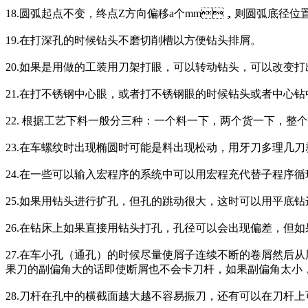
18.圆弧起点不变，终点Z方向偏移a个mm，则圆弧底径位
19.在打深孔的时候钻头不磨切削槽以方便钻头排屑。
20.如果是用做的工装用刀架打眼，可以转动钻头，可以改变打出的
21.在打不锈钢中心眼，或者打不锈钢眼的时候钻头或者中心钻中
22. 根据工艺下料一般分三种：一个料一下，两个货一下，整个
23.在车螺纹时出现椭圆时可能是料出现松动，用牙刀多理几刀就
24.在一些可以输入宏程序的系统中可以用宏程充代替子程序循环，
25.如果用钻头进行扩孔，但孔的跳动很大，这时可以用平底钻进行
26.在钻床上如果直接用钻头打孔，孔径可以会出现偏差
27.在车小孔（通孔）的时候尽量使屑子连续不断的卷屑然后从尾部排出
果刀的副偏角大的话即使断屑也不会卡刀杆，如果副偏角太小
28.刀杆在孔中的横截面越大越不容易振刀，还有可以在刀杆