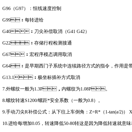
G96（G97）：恒线速度控制
G99：每转进给
G40：刀尖补偿取消（G41 G42）
G22：存储行程检测接通
G67：宏程序模态调用取消
G64：是早期西门子系统中连续路径方式的指令，作用是带有轴向
G13.1：极坐标插补方式取消
7.外螺纹一般为1.3P，内螺纹为1.08P。
8.螺纹转速S1200/螺距*安全系数（一般为0.8）。
9.手动刀尖R补偿公式：从下往上车倒角：Z=R*（1-tan(a/2)） X=
10.进给每增加0.05，转速降低50-80转这是因为降低转速