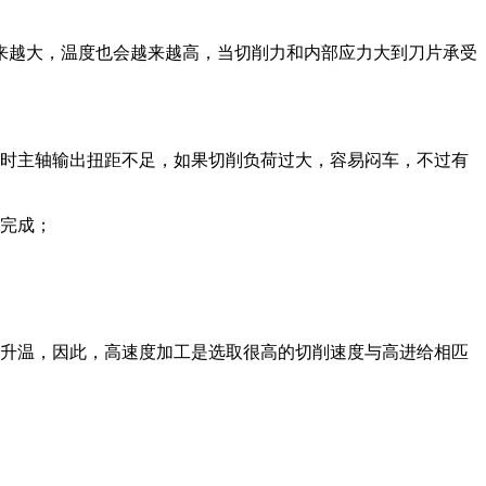
，温度也会越来越高，当切削力和内部应力大到刀片承受
出扭距不足，如果切削负荷过大，容易闷车，不过有
；
温，因此，高速度加工是选取很高的切削速度与高进给相匹