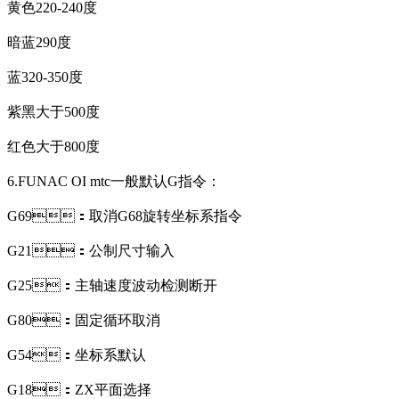
黄色220-240度
暗蓝290度
蓝320-350度
紫黑大于500度
红色大于800度
6.FUNAC OI mtc一般默认G指令：
G69：取消G68旋转坐标系指令
G21：公制尺寸输入
G25：主轴速度波动检测断开
G80：固定循环取消
G54：坐标系默认
G18：ZX平面选择