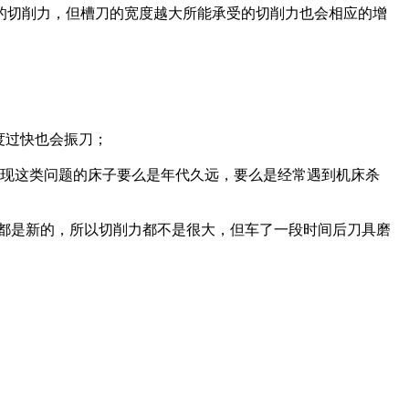
越大的切削力，但槽刀的宽度越大所能承受的切削力也会相应的增
度过快也会振刀；
，出现这类问题的床子要么是年代久远，要么是经常遇到机床杀
是新的，所以切削力都不是很大，但车了一段时间后刀具磨