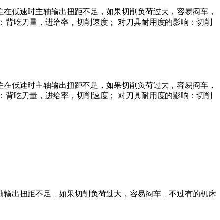
轴输出扭距不足，如果切削负荷过大，容易闷车，
背吃刀量，进给率，切削速度； 对刀具耐用度的影响：切削
速时主轴输出扭距不足，如果切削负荷过大，容易闷车，
：背吃刀量，进给率，切削速度； 对刀具耐用度的影响：切削
足，如果切削负荷过大，容易闷车，不过有的机床